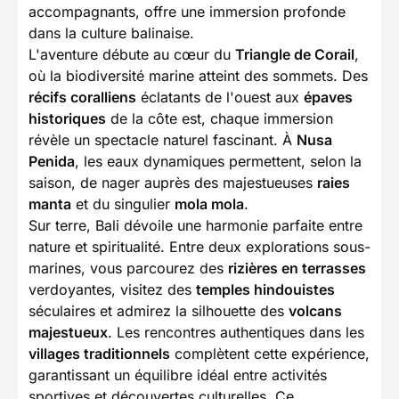
accompagnants, offre une immersion profonde
dans la culture balinaise.
L'aventure débute au cœur du
Triangle de Corail
,
où la biodiversité marine atteint des sommets. Des
récifs coralliens
éclatants de l'ouest aux
épaves
historiques
de la côte est, chaque immersion
révèle un spectacle naturel fascinant. À
Nusa
Penida
, les eaux dynamiques permettent, selon la
saison, de nager auprès des majestueuses
raies
manta
et du singulier
mola mola
.
Sur terre, Bali dévoile une harmonie parfaite entre
nature et spiritualité. Entre deux explorations sous-
marines, vous parcourez des
rizières en terrasses
verdoyantes, visitez des
temples hindouistes
séculaires et admirez la silhouette des
volcans
majestueux
. Les rencontres authentiques dans les
villages traditionnels
complètent cette expérience,
garantissant un équilibre idéal entre activités
sportives et découvertes culturelles. Ce