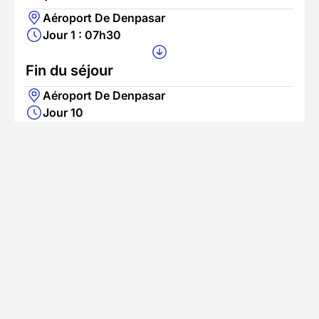
Aéroport De Denpasar
Jour 1 : 07h30
Fin du séjour
Aéroport De Denpasar
Jour 10
Nous vous raccompagnerons à l'aéroport de
Denpasar en fonction de votre horaire de
décollage.
En savoir plus
Se rendre au point de départ
Accès en avion
L'aéroport le plus proche est Aéroport de
Denpasar