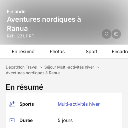
Finlande
Aventures nordiques à
Ranua
Réf :
QZLPRT
En résumé
Photos
Sport
Encadr
Decathlon Travel
>
Séjour Multi-activités hiver
>
Aventures nordiques à Ranua
En résumé
Sports
Multi-activités hiver
Durée
5 jours