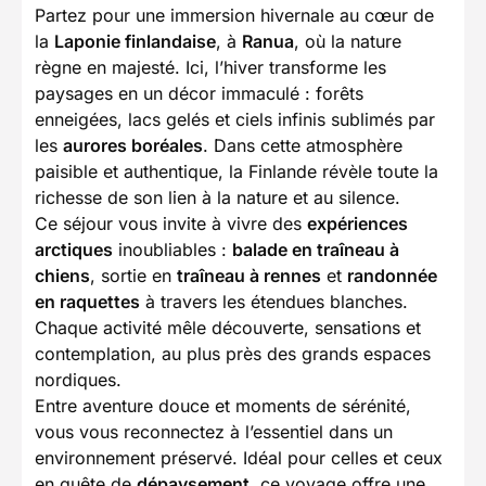
Partez pour une immersion hivernale au cœur de
la
Laponie finlandaise
, à
Ranua
, où la nature
règne en majesté. Ici, l’hiver transforme les
paysages en un décor immaculé : forêts
enneigées, lacs gelés et ciels infinis sublimés par
les
aurores boréales
. Dans cette atmosphère
paisible et authentique, la Finlande révèle toute la
richesse de son lien à la nature et au silence.
Ce séjour vous invite à vivre des
expériences
arctiques
inoubliables :
balade en traîneau à
chiens
, sortie en
traîneau à rennes
et
randonnée
en raquettes
à travers les étendues blanches.
Chaque activité mêle découverte, sensations et
contemplation, au plus près des grands espaces
nordiques.
Entre aventure douce et moments de sérénité,
vous vous reconnectez à l’essentiel dans un
environnement préservé. Idéal pour celles et ceux
en quête de
dépaysement
, ce voyage offre une