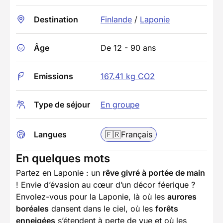
Destination
Finlande
/
Laponie
Âge
De 12 - 90 ans
Emissions
167.41 kg CO2
Type de séjour
En groupe
Langues
🇫🇷
Français
En quelques mots
Partez en Laponie : un
rêve givré à portée de main
! Envie d’évasion au cœur d’un décor féerique ?
Envolez-vous pour la Laponie, là où les
aurores
boréales
dansent dans le ciel, où les
forêts
enneigées
s’étendent à perte de vue et où les