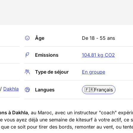
Âge
De 18 - 55 ans
Emissions
104.81 kg CO2
Type de séjour
En groupe
/
Dakhla
Langues
🇫🇷
Français
ions à Dakhla
, au Maroc, avec un instructeur "coach" expér
e vous ayez déjà une semaine de kitesurf à votre actif, ce s
ue ce soit pour tirer des bords, remonter au vent, ou tent