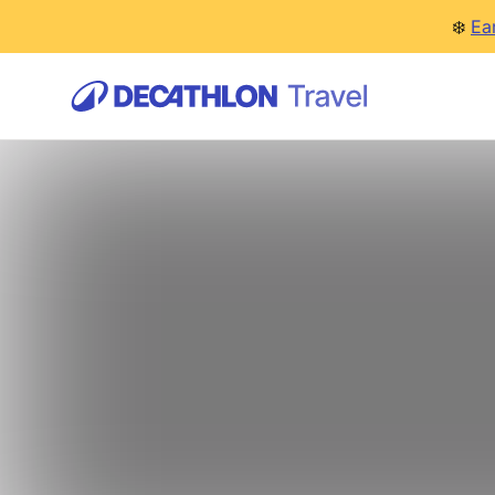
❄️
Ea