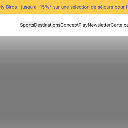
rly Birds : jusqu'à -15%* sur une sélection de séjours pour l
Sports
Destinations
Concept
Play
Newsletter
Carte c