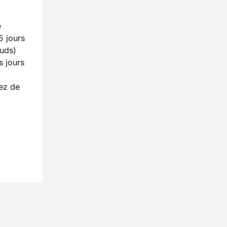
e
5 jours
œuds)
s jours
tez de