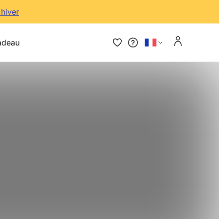
'hiver
adeau