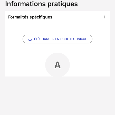
Informations pratiques
Formalités spécifiques
TÉLÉCHARGER LA FICHE TECHNIQUE
A
Partenaire Decathlon Travel
Notre équipe partenaire
• 4 séjours
Niché dans une oasis de verdure, notre
partenaire local propose une expérience