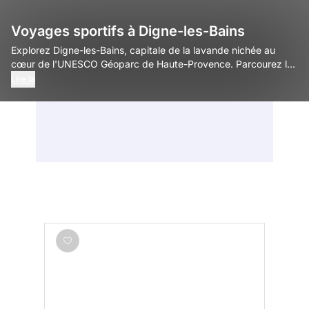
Voyages sportifs à Digne-les-Bains
Explorez Digne-les-Bains, capitale de la lavande nichée au
cœur de l'UNESCO Géoparc de Haute-Provence. Parcourez les
sentiers de randonnée pédestre et les tracés de trail autour de
Lire la
la barre des Dourbes, dévalez les pistes de VTT de ce territoire
mondialement reconnu pour le freeride, et profitez d'une pause
ressourçante dans ses eaux thermales naturelles après une
journée passée au grand air.