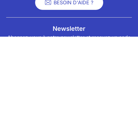
BESOIN D'AIDE ?
Newsletter
Abonnez-vous à notre newsletter et recevez un code
promo de -5% valable sur votre prochaine
réservation Decathlon Travel (jusqu'à 50€ de
réduction) !
JE M'INSCRIS