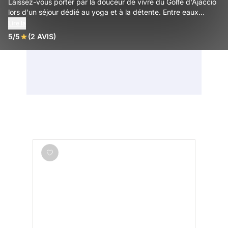
Laissez-vous porter par la douceur de vivre du Golfe d'Ajaccio
lors d'un séjour dédié au yoga et à la détente. Entre eaux
cristallines, maquis odorant et patrimoine impérial, profitez de
Lire la
la cité ajaccienne pour une parenthèse bien-être solaire en
5/5
(2 AVIS)
Corse.