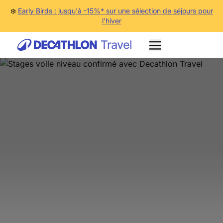
❄️
Early Birds : jusqu'à -15%* sur une sélection de séjours pour
l'hiver