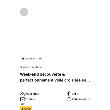
🚆 Accès en train
Brest / Finistère
Week-end découverte &
perfectionnement voile croisière en
mer d'Iroise
En groupe
Voile
2 jours
Tous niveaux
Dès
400€