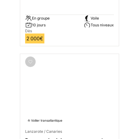
En groupe
Voile
10 jours
Tous niveaux
Dès
2 000€
⛵️ Voilier transatlantique
Lanzarote / Canaries