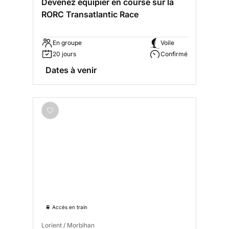
Devenez équipier en course sur la
RORC Transatlantic Race
En groupe
Voile
20 jours
Confirmé
Dates à venir
🚆 Accès en train
Lorient / Morbihan