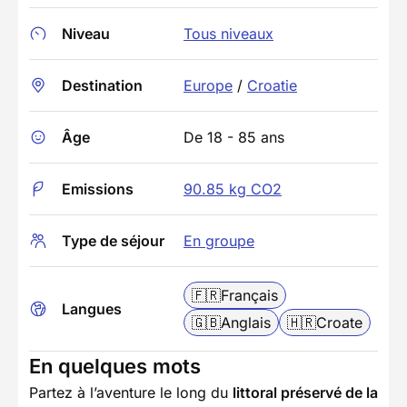
Niveau
Tous niveaux
Destination
Europe
/
Croatie
Âge
De 18 - 85 ans
Emissions
90.85 kg CO2
Type de séjour
En groupe
🇫🇷
Français
Langues
🇬🇧
Anglais
🇭🇷
Croate
En quelques mots
Partez à l’aventure le long du
littoral préservé de la