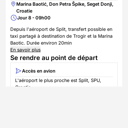
Marina Baotić, Don Petra Špike, Seget Donji,
Croatie
Jour 8 - 09h00
Depuis l'aéroport de Split, transfert possible en
taxi partagé à destination de Trogir et la Marina
Baotic. Durée environ 20min
En savoir plus
Se rendre au point de départ
Accès en avion
L'aéroport le plus proche est Split, SPU,
Croatie
Vous pouvez atterrir à l'aéroport de Split,
environ 2h de vol depuis la France. Transfert
pour la marina de Trogir en un peu plus de
30 minutes, possible en bus (Ligne 37, 2-3€)
ou par taxi (20€-25€). Nous mettons en lien