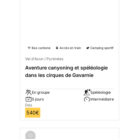
💚 Bas carbone
🚆 Accès en train
🏕️ Camping sportif
Val d'Azun / Pyrénées
Aventure canyoning et spéléologie
dans les cirques de Gavarnie
En groupe
Spéléologie
5 jours
Intermédiaire
Dès
540€