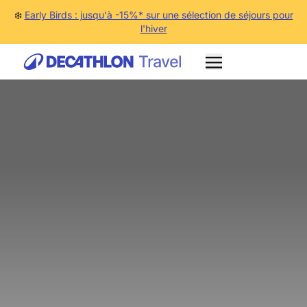
❄️
Early Birds : jusqu'à -15%* sur une sélection de séjours pour
l'hiver