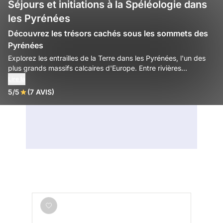
Séjours et initiations à la Spéléologie dans
les Pyrénées
Découvrez les trésors cachés sous les sommets des
Pyrénées
Explorez les entrailles de la Terre dans les Pyrénées, l'un des
plus grands massifs calcaires d'Europe. Entre rivières
souterraines, cathédrales de pierre et gouffres mythiques,
Lire la
vivez une aventure hors du temps au cœur du monde
5/5
(7 AVIS)
souterrain pyrénéen.