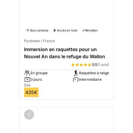
💚 Bas carbone
🚆 Accès en train
🎉Réveillon
Pyrénées / France
Immersion en raquettes pour un
Nouvel An dans le refuge du Wallon
5/5
(1 avis)
En groupe
Raquettes à neige
3 jours
Intermédiaire
Dès
435€