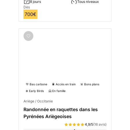
8 jours
Tous niveaux
Dès
700€
💚 Bas carbone
🚆 Accès en train
🚨 Bons plans
❄️ Early Birds
🤗 En famille
Ariège / Occitanie
Randonnée en raquettes dans les
Pyrénées Ariègeoises
4,9/5
(16 avis)