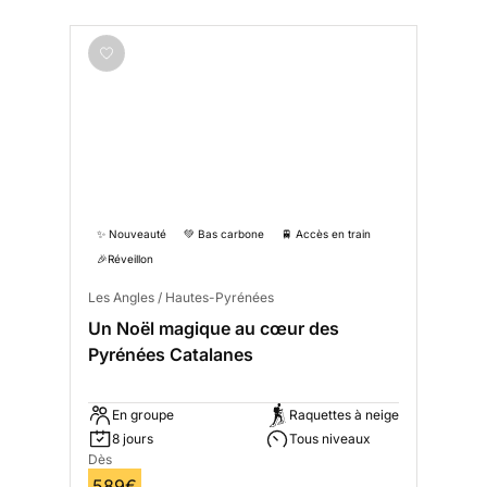
✨ Nouveauté
💚 Bas carbone
🚆 Accès en train
🎉Réveillon
Les Angles / Hautes-Pyrénées
Un Noël magique au cœur des
Pyrénées Catalanes
En groupe
Raquettes à neige
8 jours
Tous niveaux
Dès
589€