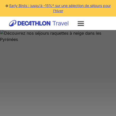
❄️
Early Birds : jusqu'à -15%* sur une sélection de séjours pour
l'hiver