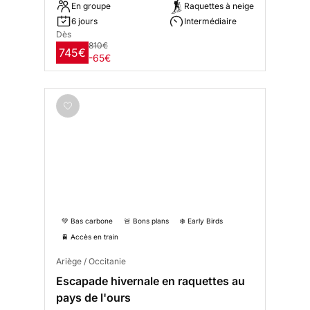
En groupe
Raquettes à neige
6 jours
Intermédiaire
Dès
810€
745€
-65€
💚 Bas carbone
🚨 Bons plans
❄️ Early Birds
🚆 Accès en train
Ariège / Occitanie
Escapade hivernale en raquettes au
pays de l'ours