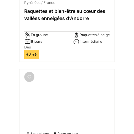
Pyrénées / France
Raquettes et bien-être au cœur des
vallées enneigées d’Andorre
En groupe
Raquettes à neige
6 jours
Intermédiaire
Dès
925€
💚 Bas carbone
🚆 Accès en train