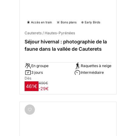
🚆 Accès en train
🚨 Bons plans
❄️ Early Birds
Cauterets / Hautes-Pyrénées
Séjour hivernal : photographie de la
faune dans la vallée de Cauterets
En groupe
Raquettes à neige
3 jours
Intermédiaire
Dès
490€
461€
-29€