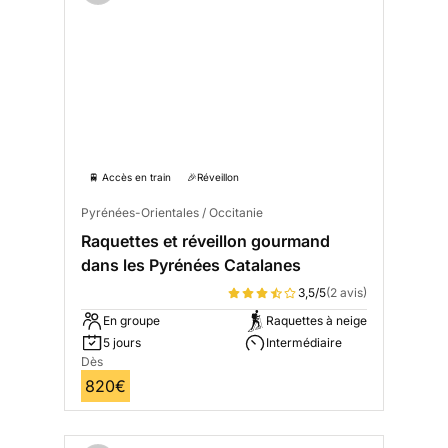
🚆 Accès en train
🎉Réveillon
Pyrénées-Orientales / Occitanie
Raquettes et réveillon gourmand
dans les Pyrénées Catalanes
3,5/5
(2 avis)
En groupe
Raquettes à neige
5 jours
Intermédiaire
Dès
820€