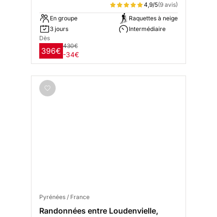
4,9/5
(9 avis)
En groupe
Raquettes à neige
3 jours
Intermédiaire
Dès
430€
396€
-34€
Pyrénées / France
Randonnées entre Loudenvielle,