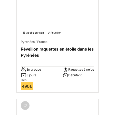
🚆 Accès en train
🎉Réveillon
Pyrénées / France
Réveillon raquettes en étoile dans les
Pyrénées
En groupe
Raquettes à neige
3 jours
Débutant
Dès
490€