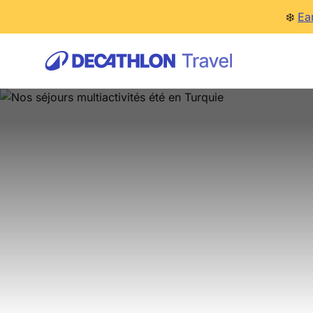
❄️
Ea