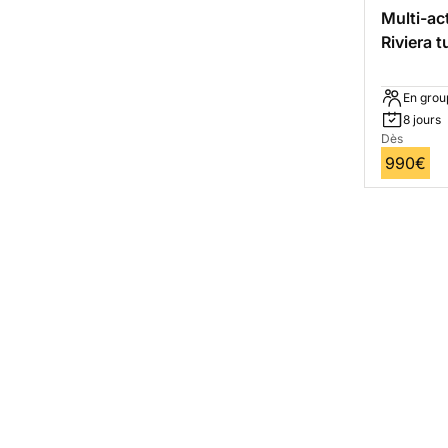
Multi-act
Riviera 
En grou
8 jours
Dès
990€