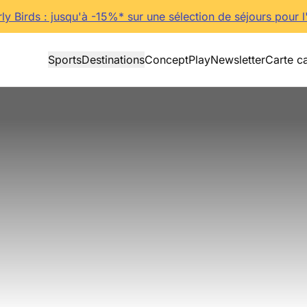
rly Birds : jusqu'à -15%* sur une sélection de séjours pour l
Sports
Destinations
Concept
Play
Newsletter
Carte c