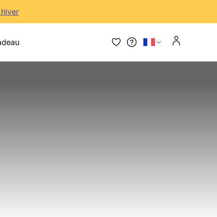
'hiver
adeau