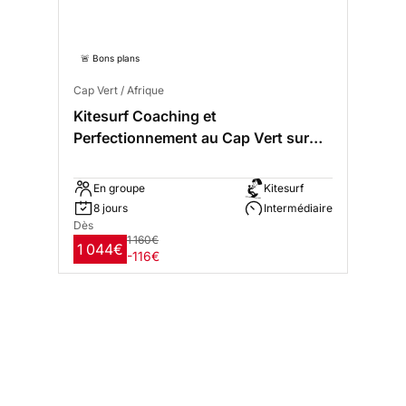
🚨 Bons plans
Cap Vert / Afrique
Kitesurf Coaching et
Perfectionnement au Cap Vert sur
l'ile de Sal
En groupe
Kitesurf
8 jours
Intermédiaire
Dès
1 160€
1 044€
-116€