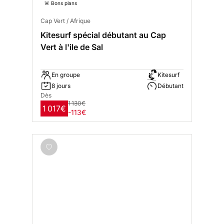
🚨 Bons plans
Cap Vert / Afrique
Kitesurf spécial débutant au Cap
Vert à l'ile de Sal
En groupe
Kitesurf
8 jours
Débutant
Dès
1 130€
1 017€
-113€