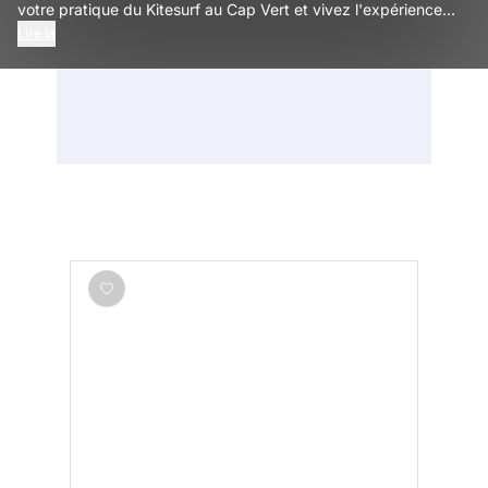
votre pratique du Kitesurf au Cap Vert et vivez l'expérience
avec Decathlon Travel !
Lire la