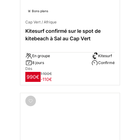
🚨 Bons plans
Cap Vert / Afrique
Kitesurf confirmé sur le spot de
kitebeach à Sal au Cap Vert
En groupe
Kitesurf
8 jours
Confirmé
Dès
1 100€
990€
-110€