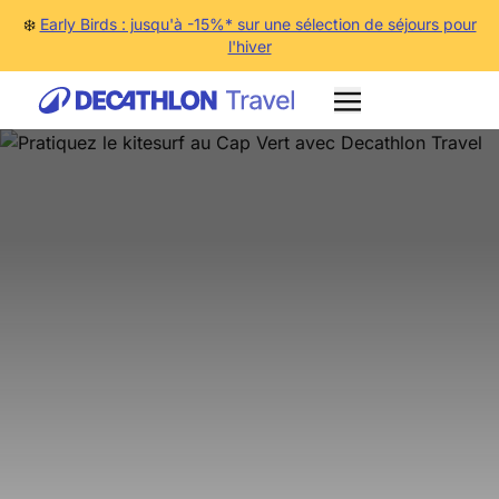
❄️
Early Birds : jusqu'à -15%* sur une sélection de séjours pour
l'hiver