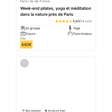
Paris / Ile-de-France
Week-end pilates, yoga et méditation
dans la nature près de Paris
4,6/5
(14 avis)
En groupe
Yoga
3 jours
Tous niveaux
Dès
440€
💚 Bas carbone
🚆 Accès en train