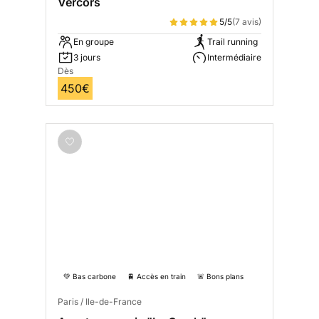
Vercors
5/5
(7 avis)
En groupe
Trail running
3 jours
Intermédiaire
Dès
450€
💚 Bas carbone
🚆 Accès en train
🚨 Bons plans
Paris / Ile-de-France