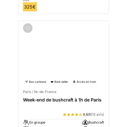
325€
💚 Bas carbone
❤️ Best seller
🚆 Accès en train
Paris / Ile-de-France
Week-end de bushcraft à 1h de Paris
4,6/5
(15 avis)
En groupe
Bushcraft