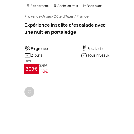
💚 Bas carbone
🚆 Accès en train
🚨 Bons plans
Provence-Alpes-Côte d'Azur / France
Expérience insolite d'escalade avec
une nuit en portaledge
En groupe
Escalade
2 jours
Tous niveaux
Dès
325€
309€
-16€