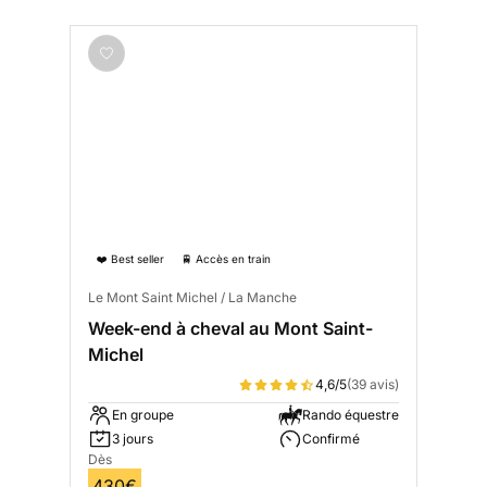
❤️ Best seller
🚆 Accès en train
Le Mont Saint Michel / La Manche
Week-end à cheval au Mont Saint-
Michel
4,6/5
(39 avis)
En groupe
Rando équestre
3 jours
Confirmé
Dès
430€