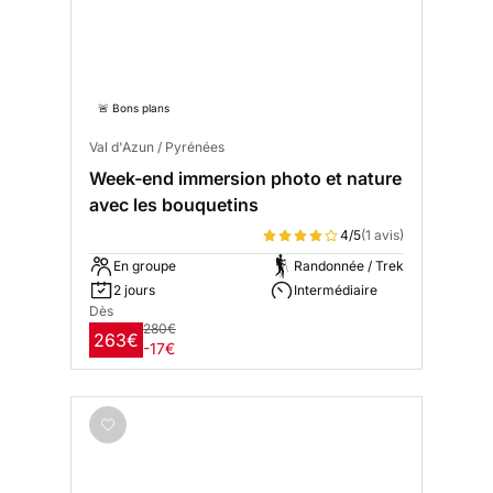
🚨 Bons plans
Val d'Azun / Pyrénées
Week-end immersion photo et nature
avec les bouquetins
4/5
(1 avis)
En groupe
Randonnée / Trek
2 jours
Intermédiaire
Dès
280€
263€
-17€