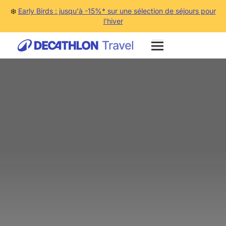
❄️
Early Birds : jusqu'à -15%* sur une sélection de séjours pour
l'hiver