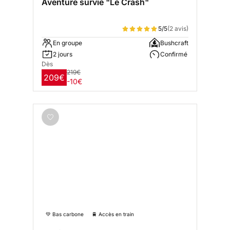
Aventure survie "Le Crash"
5/5
(2 avis)
En groupe
Bushcraft
2 jours
Confirmé
Dès
219€
209€
-10€
💚 Bas carbone
🚆 Accès en train