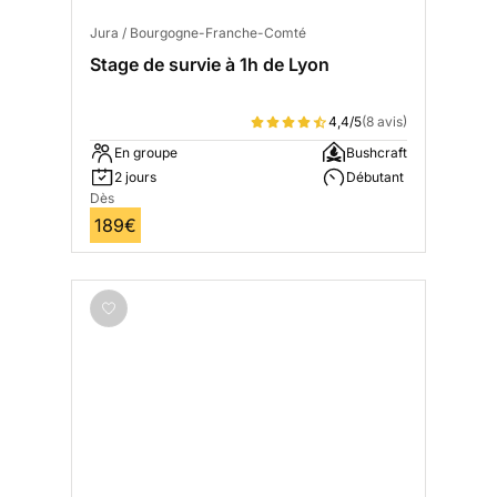
Jura / Bourgogne-Franche-Comté
Stage de survie à 1h de Lyon
4,4/5
(8 avis)
En groupe
Bushcraft
2 jours
Débutant
Dès
189€