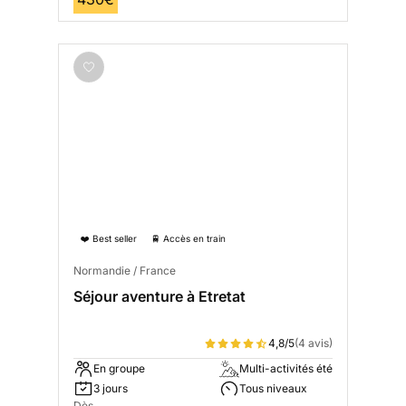
❤️ Best seller
🚆 Accès en train
Normandie / France
Séjour aventure à Etretat
4,8/5
(4 avis)
En groupe
Multi-activités été
3 jours
Tous niveaux
Dès