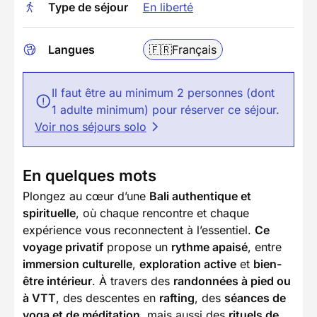
Type de séjour
En liberté
Langues
🇫🇷
Français
Il faut être au minimum 2 personnes (dont
1 adulte minimum) pour réserver ce séjour.
Voir nos séjours solo
En quelques mots
Plongez au cœur d’une
Bali authentique et
spirituelle
, où chaque rencontre et chaque
expérience vous reconnectent à l’essentiel.
Ce
voyage privatif
propose un
rythme apaisé
, entre
immersion culturelle
,
exploration active
et
bien-
être intérieur
. À travers des
randonnées à pied ou
à VTT
, des descentes en
rafting
, des
séances de
yoga et de méditation
, mais aussi des
rituels de