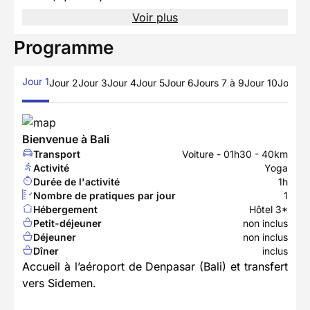
Voir plus
Programme
Jour 1
Jour 2
Jour 3
Jour 4
Jour 5
Jour 6
Jours 7 à 9
Jour 10
Jour 11
Bienvenue à Bali
Transport
Voiture - 01h30 - 40km
Activité
Yoga
Durée de l'activité
1h
Nombre de pratiques par jour
1
Hébergement
Hôtel 3*
Petit-déjeuner
non inclus
Déjeuner
non inclus
Dîner
inclus
Accueil à l’aéroport de Denpasar (Bali) et transfert
vers Sidemen.