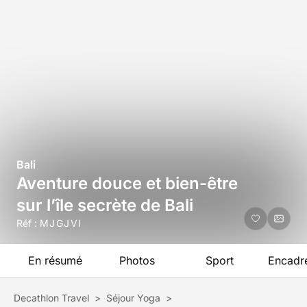
Bali
Aventure douce et bien-être
sur l’île secrète de Bali
Réf :
MJGJVI
En résumé
Photos
Sport
Encadr
Decathlon Travel
>
Séjour Yoga
>