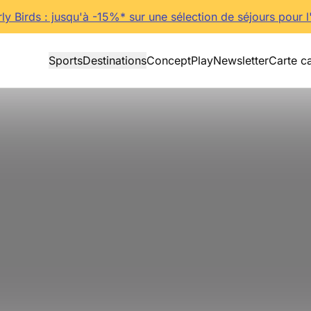
rly Birds : jusqu'à -15%* sur une sélection de séjours pour l
Sports
Destinations
Concept
Play
Newsletter
Carte c