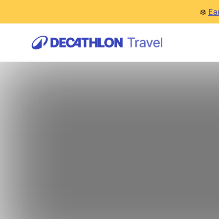
❄️
Ea