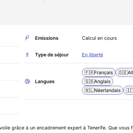
Emissions
Calcul en cours
Type de séjour
En liberté
🇫🇷
Français
🇩🇪
Al
Langues
🇬🇧
Anglais
🇳🇱
Néerlandais
🇮
 voile grâce à un encadrement expert à Tenerife. Que vous f