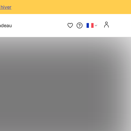
'hiver
adeau