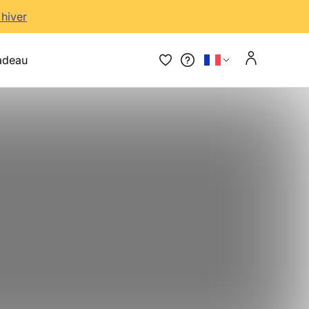
'hiver
adeau