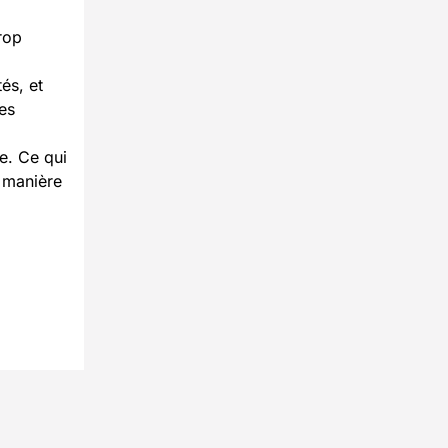
trop
és, et
es
e. Ce qui
e manière