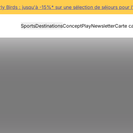
rly Birds : jusqu'à -15%* sur une sélection de séjours pour l
Sports
Destinations
Concept
Play
Newsletter
Carte c