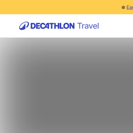
❄️
Ea