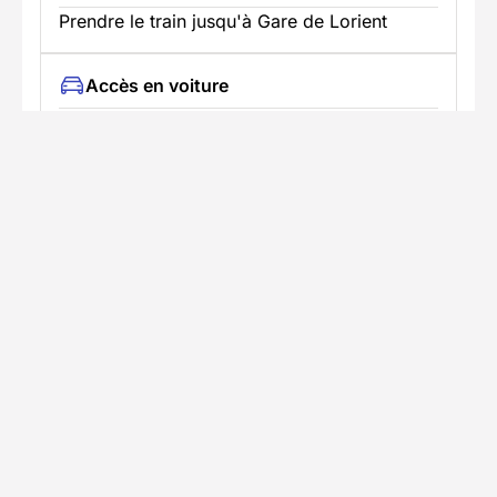
Prendre le train jusqu'à Gare de Lorient
Accès en voiture
Trajet jusqu'au lieu du séjour avec
stationnement disponible
Stationnement gratuit au port de
Locmiquélic.
En savoir plus
Informations pratiques
Formalités spécifiques
Équipement