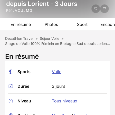
depuis Lorient - 3 Jours
Réf :
VOJJMG
En résumé
Photos
Sport
Encadr
Decathlon Travel
>
Séjour Voile
>
Stage de Voile 100% Féminin en Bretagne Sud depuis Lorient - 3 Jours
En résumé
Sports
Voile
Durée
3 jours
Niveau
Tous niveaux