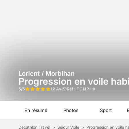
Lorient / Morbihan
Progression en voile habi
5/5
(2 AVIS)
Réf :
TCNPHX
En résumé
Photos
Sport
Decathlon Travel
>
Séjour Voile
>
Progression en voile h