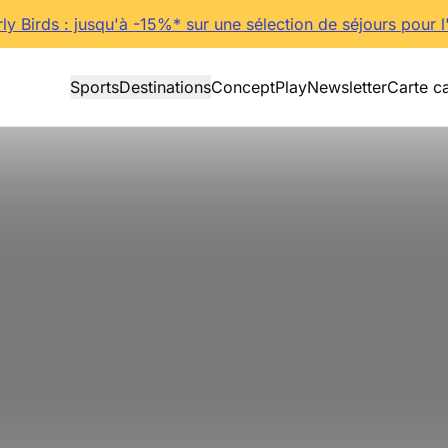
rly Birds : jusqu'à -15%* sur une sélection de séjours pour l
Sports
Destinations
Concept
Play
Newsletter
Carte c