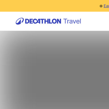
❄️
Ea