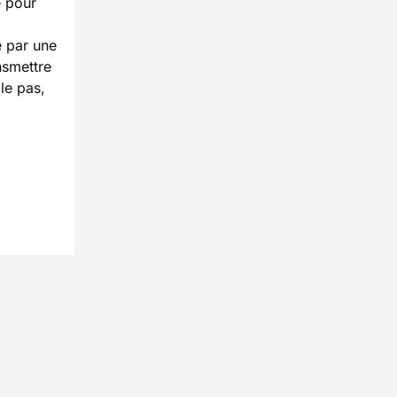
é pour
e par une
nsmettre
le pas,