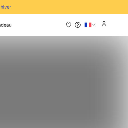
'hiver
adeau