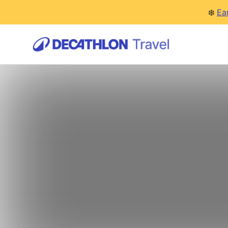
❄️
Ea