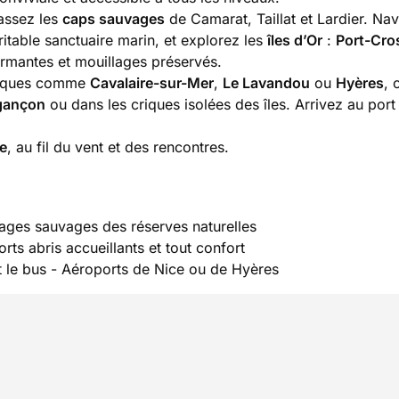
assez les
caps sauvages
de Camarat, Taillat et Lardier. Na
ritable sanctuaire marin, et explorez les
îles d’Or
:
Port-Cro
armantes et mouillages préservés.
ntiques comme
Cavalaire-sur-Mer
,
Le Lavandou
ou
Hyères
, 
gançon
ou dans les criques isolées des îles. Arrivez au port
re
, au fil du vent et des rencontres.
ages sauvages des réserves naturelles
orts abris accueillants et tout confort
et le bus - Aéroports de Nice ou de Hyères