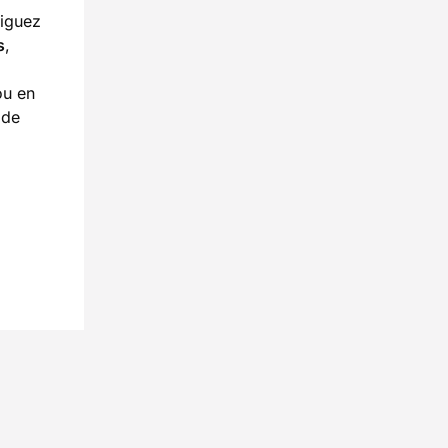
viguez
s
,
ou en
 de