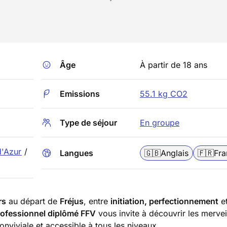
Âge
À partir de 18 ans
Emissions
55.1 kg CO2
Type de séjour
En groupe
d'Azur
/
Langues
🇬🇧
Anglais
🇫🇷
Fra
rs
au départ de
Fréjus
, entre
initiation, perfectionnement
e
rofessionnel diplômé FFV
vous invite à découvrir les mervei
viviale et accessible à tous les niveaux.