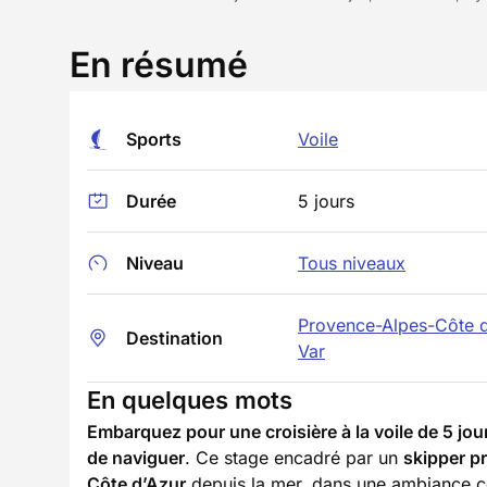
En résumé
Sports
Voile
Durée
5 jours
Niveau
Tous niveaux
Provence-Alpes-Côte 
Destination
Var
En quelques mots
Embarquez pour une croisière à la voile de 5 jou
de naviguer
. Ce stage encadré par un
skipper p
Côte d’Azur
depuis la mer, dans une ambiance con