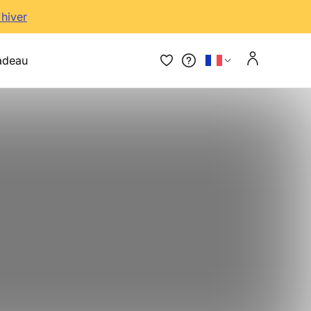
'hiver
adeau