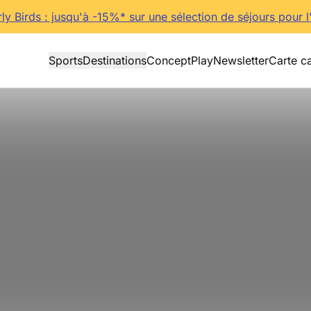
rly Birds : jusqu'à -15%* sur une sélection de séjours pour l
Sports
Destinations
Concept
Play
Newsletter
Carte c