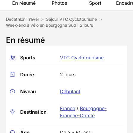
En résumé
Photos
Sport
Encadr
Decathlon Travel
>
Séjour VTC Cyclotourisme
>
Week-end à vélo en Bourgogne Sud | 2 jours
En résumé
Sports
VTC Cyclotourisme
Durée
2 jours
Niveau
Débutant
France
/
Bourgogne-
Destination
Franche-Comté
Âge
De 3 - 90 ans