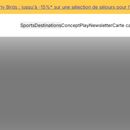
rly Birds : jusqu'à -15%* sur une sélection de séjours pour l
Sports
Destinations
Concept
Play
Newsletter
Carte c