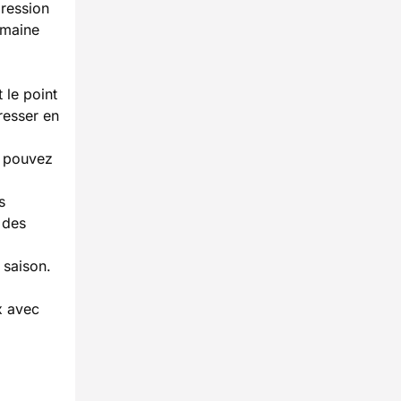
gression
umaine
 le point
resser en
s pouvez
s
 des
 saison.
x avec