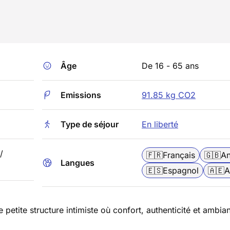
Âge
De 16 - 65 ans
Emissions
91.85 kg CO2
Type de séjour
En liberté
/
🇫🇷
Français
🇬🇧
An
Langues
🇪🇸
Espagnol
🇦🇪
A
petite structure intimiste où confort, authenticité et ambia