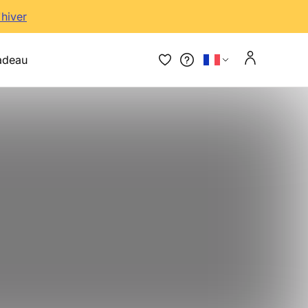
'hiver
adeau