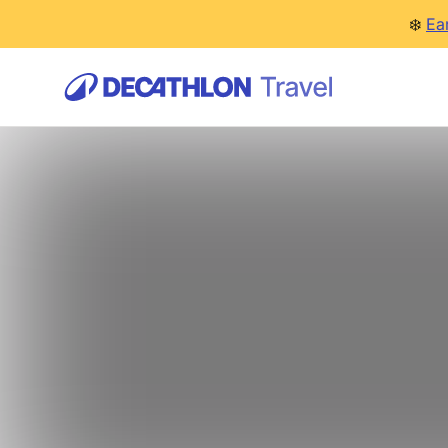
❄️
Ea