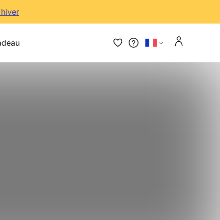
'hiver
adeau