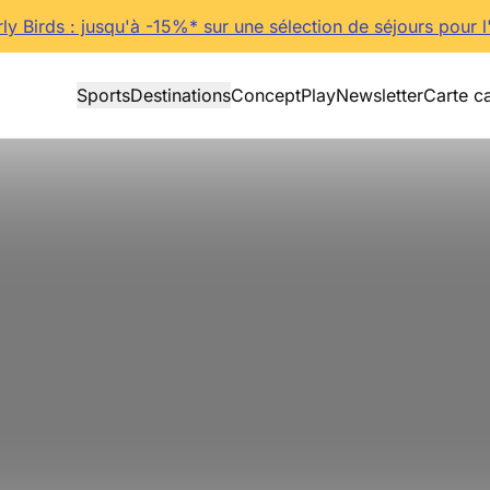
rly Birds : jusqu'à -15%* sur une sélection de séjours pour l
Sports
Destinations
Concept
Play
Newsletter
Carte c