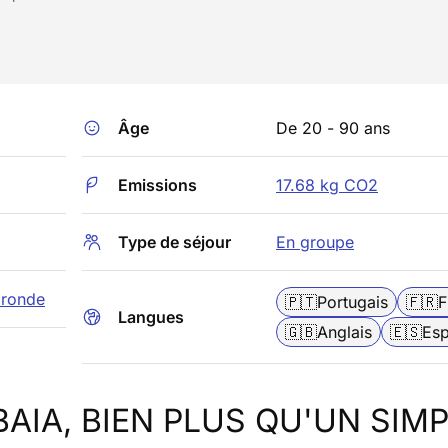
Âge
De 20 - 90 ans
Emissions
17.68 kg CO2
Type de séjour
En groupe
ironde
🇵🇹
Portugais
🇫🇷
F
Langues
🇬🇧
Anglais
🇪🇸
Es
AIA, BIEN PLUS QU'UN SIM