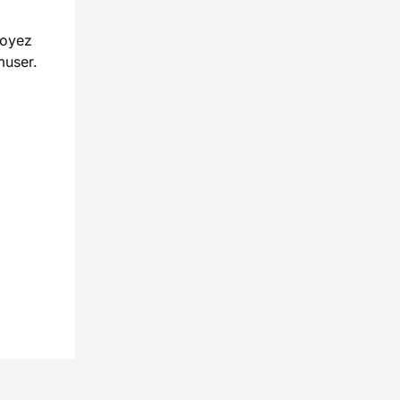
soyez
muser.