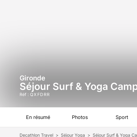
Gironde
Séjour Surf & Yoga Cam
Réf :
QXFDRR
En résumé
Photos
Sport
Decathlon Travel
>
Séjour Yoga
>
Séjour Surf & Yoga C