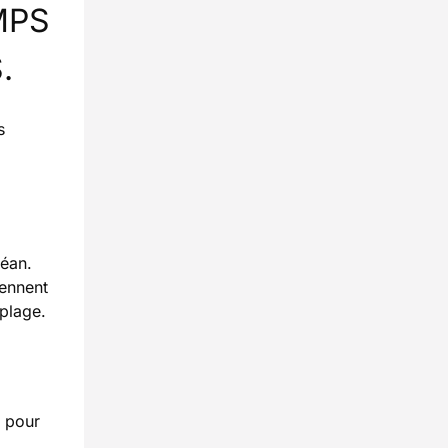
MPS
.
s
céan.
iennent
plage.
k pour