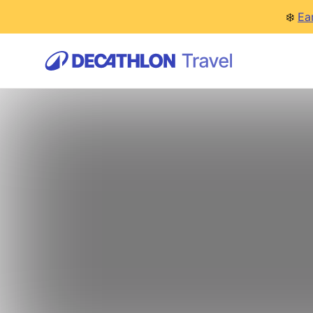
❄️
Ea