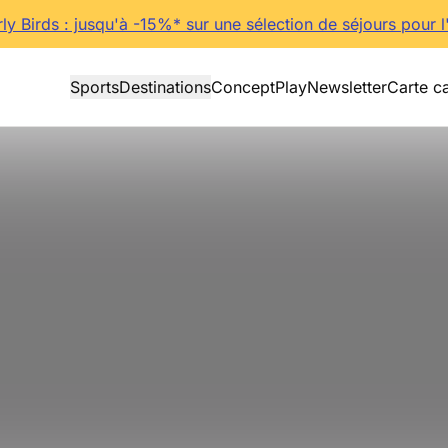
rly Birds : jusqu'à -15%* sur une sélection de séjours pour l
Sports
Destinations
Concept
Play
Newsletter
Carte c