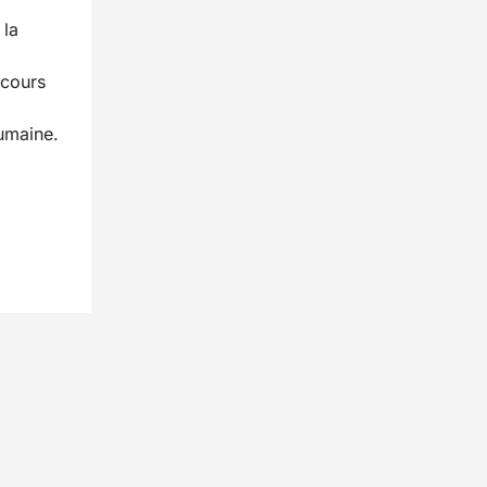
 la
 cours
humaine.