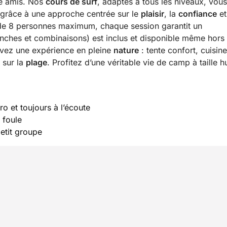
re amis. Nos
cours de surf
, adaptés à tous les niveaux, vous
 grâce à une approche centrée sur le
plaisir
, la
confiance
et
e 8 personnes maximum, chaque session garantit un
nches et combinaisons) est inclus et disponible même hors
ivez une expérience en pleine
nature
: tente confort, cuisine
 sur la
plage
. Profitez d’une véritable vie de camp à taille 
o et toujours à l’écoute
 foule
etit groupe