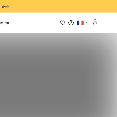
'hiver
adeau