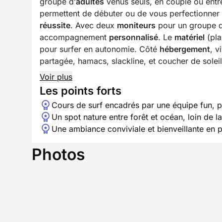
groupe d’
adultes
venus seuls, en couple ou ent
permettent de débuter ou de vous perfectionner
réussite
. Avec deux
moniteurs
pour un groupe d
accompagnement
personnalisé
. Le
matériel
(pla
pour surfer en autonomie. Côté
hébergement
, v
partagée, hamacs, slackline, et coucher de soleil
Voir plus
Les points forts
Cours de surf encadrés par une équipe fun, pr
Un spot nature entre forêt et océan, loin de la
Une ambiance conviviale et bienveillante en p
Photos