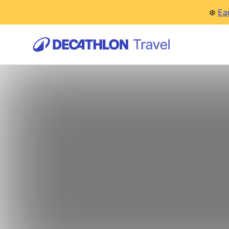
❄️
Ea