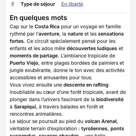
Type de séjour
En liberté
En quelques mots
Cap sur le
Costa Rica
pour un voyage en famille
rythmé par l’
aventure
, la
nature
et les
sensations
fortes
. Ce circuit spécialement pensé pour les
enfants et les ados mêle
découvertes ludiques
et
moments de partage
. L’ambiance tropicale de
Puerto Viejo
, entre plages bordées de palmiers et
jungle exubérante, donne le ton avec des activités
accessibles et amusantes pour tous.
Vous vivez ensuite une
descente en rafting
inoubliable au cœur d’une forêt tropicale, avant de
plonger dans l’univers fascinant de la
biodiversité
à
Sarapiquí
, à travers balades en forêt et
rencontres animalières.
Le séjour se poursuit au pied du
volcan Arenal
,
véritable terrain d’exploration :
tyroliennes
,
ponts
suspendus
,
sources chaudes
… une belle