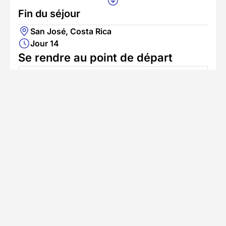
Fin du séjour
San José, Costa Rica
Jour 14
Se rendre au point de départ
Accès en avion
L'aéroport le plus proche est San Jose
Informations pratiques
Formalités spécifiques
TÉLÉCHARGER LA FICHE TECHNIQUE