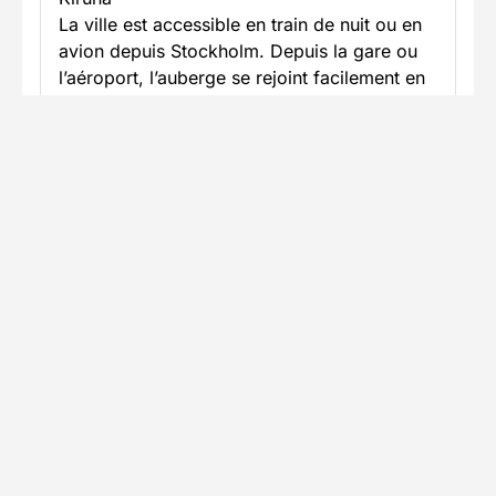
La ville est accessible en train de nuit ou en
avion depuis Stockholm. Depuis la gare ou
l’aéroport, l’auberge se rejoint facilement en
taxi ou en bus (environ 10 minutes).
En savoir plus
Informations pratiques
Formalités spécifiques
TÉLÉCHARGER LA FICHE TECHNIQUE