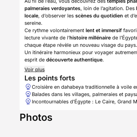
Au fil de l’eau, vous découvrez des
temples pha
palmeraies verdoyantes
, loin de l’agitation. Des
locale
, d’observer les
scènes du quotidien
et d’
sereine.
Ce rythme volontairement
lent et immersif
favori
lecture vivante de l’
histoire millénaire
de l’Égypte
chaque étape révèle un nouveau visage du pays
Un itinéraire harmonieux pour voyager autremen
esprit de
découverte authentique
.
Voir plus
Les points forts
Croisière en dahabeya traditionnelle à voile 
Balades dans les villages, palmeraies et pays
Incontournables d’Égypte : Le Caire, Grand 
Photos