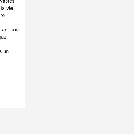
vastes
 la
vie
ère
frant une
que,
s un