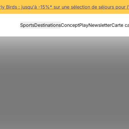
rly Birds : jusqu'à -15%* sur une sélection de séjours pour l
Sports
Destinations
Concept
Play
Newsletter
Carte c