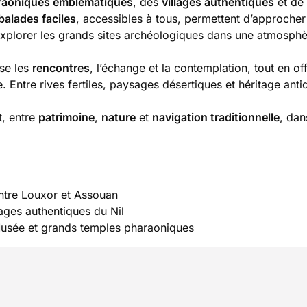
raoniques emblématiques
, des
villages authentiques
et de 
balades faciles
, accessibles à tous, permettent d’approcher
explorer les grands sites archéologiques dans une atmosph
se les
rencontres
, l’échange et la contemplation, tout en of
. Entre rives fertiles, paysages désertiques et héritage anti
.
t, entre
patrimoine
,
nature
et
navigation traditionnelle
, dan
entre Louxor et Assouan
ages authentiques du Nil
Musée et grands temples pharaoniques