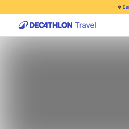
❄️
Ea