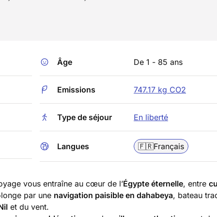
Âge
De 1 - 85 ans
Emissions
747.17 kg CO2
Type de séjour
En liberté
Langues
🇫🇷
Français
voyage vous entraîne au cœur de l’
Égypte éternelle
, entre
cu
rolonge par une
navigation paisible en dahabeya
, bateau tra
Nil
et du vent.