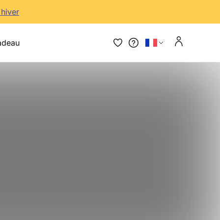
'hiver
adeau