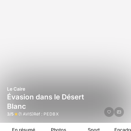
Le Caire
Évasion dans le Désert
Blanc
3/5
(1 AVIS)
Réf :
PEDBX
En résumé
Photos
Sport
Encadr