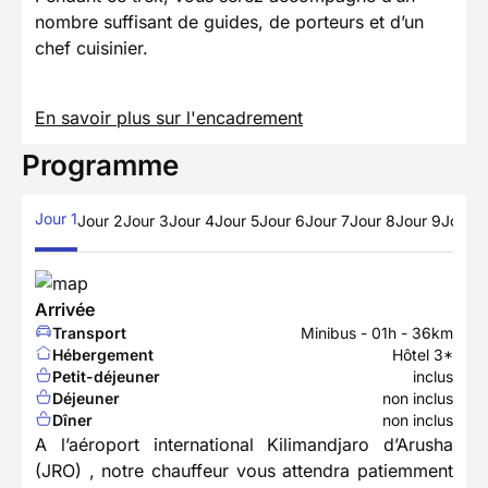
nombre suffisant de guides, de porteurs et d’un
chef cuisinier.
En savoir plus sur l'encadrement
Programme
Jour 1
Jour 2
Jour 3
Jour 4
Jour 5
Jour 6
Jour 7
Jour 8
Jour 9
Jour 1
Arrivée
Transport
Minibus - 01h - 36km
Hébergement
Hôtel 3*
Petit-déjeuner
inclus
Déjeuner
non inclus
Dîner
non inclus
A l’aéroport international Kilimandjaro d’Arusha
(JRO) , notre chauffeur vous attendra patiemment