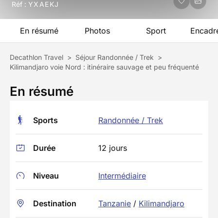
Réf :
YXAEKJ
En résumé
Photos
Sport
Encadr
Decathlon Travel
>
Séjour Randonnée / Trek
>
Kilimandjaro voie Nord : itinéraire sauvage et peu fréquenté
En résumé
Sports
Randonnée / Trek
Durée
12 jours
Niveau
Intermédiaire
Destination
Tanzanie
/
Kilimandjaro