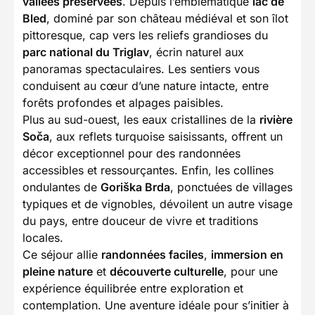
vallées préservées
. Depuis l’emblématique
lac de
Bled
, dominé par son château médiéval et son îlot
pittoresque, cap vers les reliefs grandioses du
parc national du Triglav
, écrin naturel aux
panoramas spectaculaires. Les sentiers vous
conduisent au cœur d’une nature intacte, entre
forêts profondes et alpages paisibles.
Plus au sud-ouest, les eaux cristallines de la
rivière
Soča
, aux reflets turquoise saisissants, offrent un
décor exceptionnel pour des randonnées
accessibles et ressourçantes. Enfin, les collines
ondulantes de
Goriška Brda
, ponctuées de villages
typiques et de vignobles, dévoilent un autre visage
du pays, entre douceur de vivre et traditions
locales.
Ce séjour allie
randonnées faciles
,
immersion en
pleine nature
et
découverte culturelle
, pour une
expérience équilibrée entre exploration et
contemplation. Une aventure idéale pour s’initier à