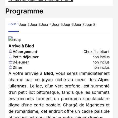
Programme
Jour 1
Jour 2
Jour 3
Jour 4
Jour 5
Jour 6
Jour 7
Jour 8
Arrive à Bled
Hébergement
Chez l'habitant
Petit-déjeuner
non inclus
Déjeuner
non inclus
Dîner
non inclus
À votre arrivée à
Bled
, vous serez immédiatement
charmé par ce joyau niché au cœur des
Alpes
juliennes
. Le lac, d’un vert profond, est surmonté
d’un petit îlot pittoresque, tandis que les sommets
environnants forment un panorama spectaculaire
digne d’une carte postale. Chargé de légendes et
de romantisme, cet endroit offre un cadre paisible
et accueillant pour débuter votre séjour slovène.