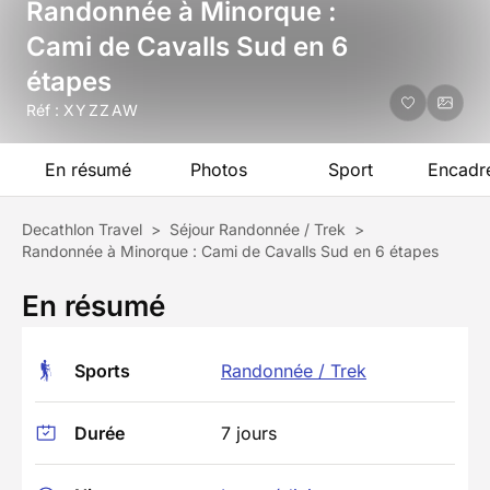
Randonnée à Minorque :
Cami de Cavalls Sud en 6
étapes
Réf :
XYZZAW
En résumé
Photos
Sport
Encadr
Decathlon Travel
>
Séjour Randonnée / Trek
>
Randonnée à Minorque : Cami de Cavalls Sud en 6 étapes
En résumé
Sports
Randonnée / Trek
Durée
7 jours