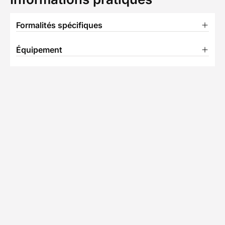
Formalités spécifiques
Équipement
TÉLÉCHARGER LA FICHE TECHNIQUE
N
Partenaire Decathlon Travel
Notre équipe partenaire
• 11 séjours
Spécialiste des randonnées en liberté aux