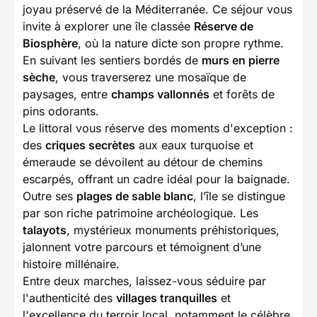
joyau préservé de la Méditerranée. Ce séjour vous
invite à explorer une île classée
Réserve de
Biosphère
, où la nature dicte son propre rythme.
En suivant les sentiers bordés de
murs en pierre
sèche
, vous traverserez une mosaïque de
paysages, entre
champs vallonnés
et forêts de
pins odorants.
Le littoral vous réserve des moments d'exception :
des
criques secrètes
aux eaux turquoise et
émeraude se dévoilent au détour de chemins
escarpés, offrant un cadre idéal pour la baignade.
Outre ses
plages de sable blanc
, l’île se distingue
par son riche patrimoine archéologique. Les
talayots
, mystérieux monuments préhistoriques,
jalonnent votre parcours et témoignent d’une
histoire millénaire.
Entre deux marches, laissez-vous séduire par
l'authenticité des
villages tranquilles
et
l'excellence du terroir local, notamment le célèbre