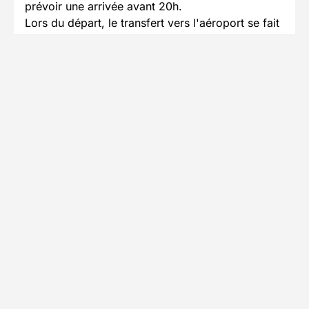
prévoir une arrivée avant 20h.
Lors du départ, le transfert vers l'aéroport se fait
dans la matinée.
En savoir plus
Se rendre au point de départ
Accès en avion
L'aéroport le plus proche est Aéroport de
Luleå
Informations pratiques
Formalités spécifiques
Équipement