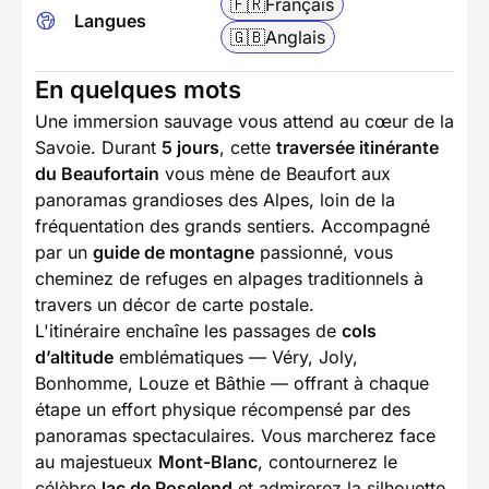
🇫🇷
Français
Langues
🇬🇧
Anglais
En quelques mots
Une immersion sauvage vous attend au cœur de la
Savoie. Durant
5 jours
, cette
traversée itinérante
du Beaufortain
vous mène de Beaufort aux
panoramas grandioses des Alpes, loin de la
fréquentation des grands sentiers. Accompagné
par un
guide de montagne
passionné, vous
cheminez de refuges en alpages traditionnels à
travers un décor de carte postale.
L'itinéraire enchaîne les passages de
cols
d’altitude
emblématiques — Véry, Joly,
Bonhomme, Louze et Bâthie — offrant à chaque
étape un effort physique récompensé par des
panoramas spectaculaires. Vous marcherez face
au majestueux
Mont-Blanc
, contournerez le
célèbre
lac de Roselend
et admirerez la silhouette