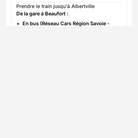
Prendre le train jusqu'à Albertville
De la gare à Beaufort :
En bus (Réseau Cars Région Savoie -
Ligne S04) :
Depuis la gare routière
d'Albertville (attenante à la gare SNCF),
empruntez la ligne de bus régulière
S04
(Albertville - Beaufort - Les Saisies). Elle
vous dépose directement au centre du
village de Beaufort en environ 35 minutes
(le ticket coûte aux alentours de
4 €
).
En taxi / VTC :
Le trajet par la route dure
environ 20 minutes depuis la gare
d'Albertville (tarif estimé entre
40 € et 60
€
selon le jour et l'horaire).
En savoir plus
Accès en voiture