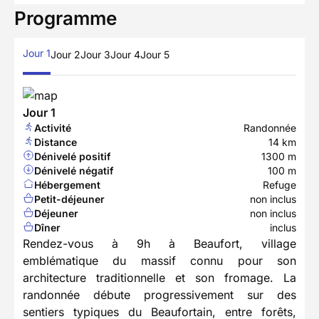
Programme
Jour 1
Jour 2
Jour 3
Jour 4
Jour 5
Jour 1
Activité
Randonnée
Distance
14 km
Dénivelé positif
1300 m
Dénivelé négatif
100 m
Hébergement
Refuge
Petit-déjeuner
non inclus
Déjeuner
non inclus
Dîner
inclus
Rendez-vous à 9h à Beaufort, village
emblématique du massif connu pour son
architecture traditionnelle et son fromage. La
randonnée débute progressivement sur des
sentiers typiques du Beaufortain, entre forêts,