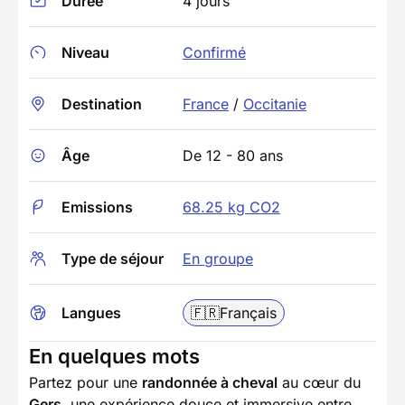
Durée
4 jours
Niveau
Confirmé
Destination
France
/
Occitanie
Âge
De 12 - 80 ans
Emissions
68.25 kg CO2
Type de séjour
En groupe
Langues
🇫🇷
Français
En quelques mots
Partez pour une
randonnée à cheval
au cœur du
Gers
, une expérience douce et immersive entre