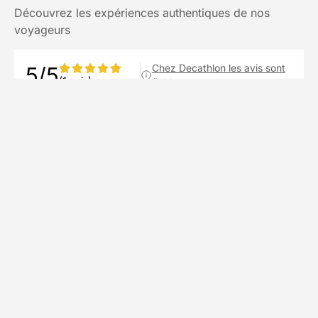
Découvrez les expériences authentiques de nos
voyageurs
Chez Decathlon les avis sont
5/5
(1 avis)
fiables
Avis affichés par ordre antéchronologique
armance
a
juin 2026
⭐⭐⭐⭐⭐ Un séjour à cheval de 3 jours
incroyable ! Les chevaux étaient adorables,
les balades magnifiques et l’organisation au
top. J’ai passé un moment inoubliable et fait
de très belles rencontres que je garderai
longtemps. Merci pour cette superbe
expérience, j’ai déjà hâte de revenir ! 🐴❤️
Voir plus
Publié le 16/07/2026