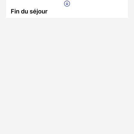
Fin du séjour
Oulan-Bator, Mongolie
Jour 16 - 07h30
Se rendre au point de départ
Accès en avion
L'aéroport le plus proche est Aéroport
international Chinggis Khaan
Informations pratiques
Formalités spécifiques
Équipement