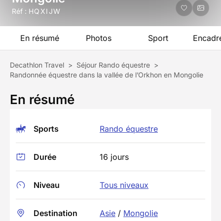
Réf :
HQXIJW
En résumé
Photos
Sport
Encadr
Decathlon Travel
>
Séjour Rando équestre
>
Randonnée équestre dans la vallée de l’Orkhon en Mongolie
En résumé
Sports
Rando équestre
Durée
16 jours
Niveau
Tous niveaux
Destination
Asie
/
Mongolie