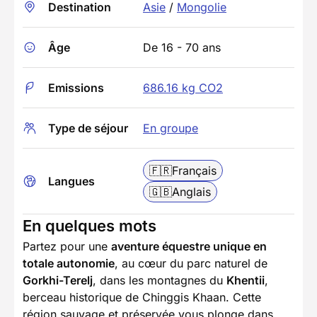
Destination
Asie
/
Mongolie
Âge
De 16 - 70 ans
Emissions
686.16 kg CO2
Type de séjour
En groupe
🇫🇷
Français
Langues
🇬🇧
Anglais
En quelques mots
Partez pour une
aventure équestre unique en
totale autonomie
, au cœur du parc naturel de
Gorkhi-Terelj
, dans les montagnes du
Khentii
,
berceau historique de Chinggis Khaan. Cette
région sauvage et préservée vous plonge dans