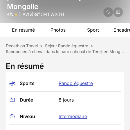
Mongolie
4/5
(1 AVIS)
Réf :
MTWXTH
En résumé
Photos
Sport
Encadr
Decathlon Travel
>
Séjour Rando équestre
>
Randonnée à cheval dans le parc national de Terelj en Mongolie
En résumé
Sports
Rando équestre
Durée
8 jours
Niveau
Intermédiaire