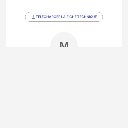
TÉLÉCHARGER LA FICHE TECHNIQUE
M
Partenaire Decathlon Travel
Notre équipe partenaire
• 4 séjours
Situé sur l’île de Nosy Be, en bordure de la plage
d’Ambaro, notre partenaire local est un
établissement niché au cœur d’un jardin luxuriant
où se côtoient flamboyants, ylang-ylang et
manguiers. L'hôtel offre un équilibre parfait entre
végétation sauvage et bord de mer, créant une