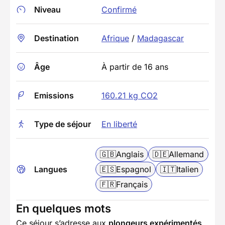
Niveau
Confirmé
Destination
Afrique
/
Madagascar
Âge
À partir de 16 ans
Emissions
160.21 kg CO2
Type de séjour
En liberté
🇬🇧
Anglais
🇩🇪
Allemand
Langues
🇪🇸
Espagnol
🇮🇹
Italien
🇫🇷
Français
En quelques mots
Ce séjour s’adresse aux
plongeurs expérimentés