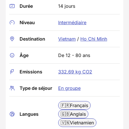
Durée
14 jours
Niveau
Intermédiaire
Destination
Vietnam
/
Ho Chi Minh
Âge
De 12 - 80 ans
Emissions
332.69 kg CO2
Type de séjour
En groupe
🇫🇷
Français
Langues
🇬🇧
Anglais
🇻🇳
Vietnamien