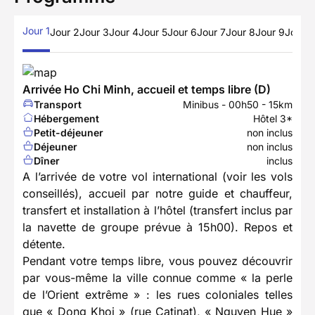
Jour 1
Jour 2
Jour 3
Jour 4
Jour 5
Jour 6
Jour 7
Jour 8
Jour 9
Jours 
Arrivée Ho Chi Minh, accueil et temps libre (D)
Transport
Minibus - 00h50 - 15km
Hébergement
Hôtel 3*
Petit-déjeuner
non inclus
Déjeuner
non inclus
Dîner
inclus
A l’arrivée de votre vol international (voir les vols
conseillés), accueil par notre guide et chauffeur,
transfert et installation à l’hôtel (transfert inclus par
la navette de groupe prévue à 15h00). Repos et
détente.
Pendant votre temps libre, vous pouvez découvrir
par vous-même la ville connue comme « la perle
de l’Orient extrême » : les rues coloniales telles
que « Dong Khoi » (rue Catinat), « Nguyen Hue »