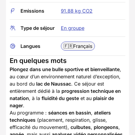
Emissions
91.88 kg CO2
Type de séjour
En groupe
Langues
🇫🇷
Français
En quelques mots
Plongez dans une bulle sportive et bienveillante
,
au cœur d’un environnement naturel d’exception,
au bord du
lac de Naussac
. Ce séjour est
entièrement dédié à la
progression technique en
natation
, à la
fluidité du geste
et au
plaisir de
nager
.
Au programme :
séances en bassin
,
ateliers
techniques
(placement, respiration, glisse,
efficacité du mouvement),
culbutes
,
plongeons
,
apnée
, mais aussi
analyses vidéo personnalisées