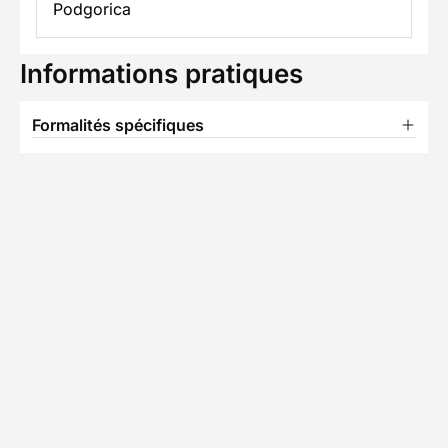
Podgorica
Informations pratiques
Formalités spécifiques
TÉLÉCHARGER LA FICHE TECHNIQUE
S
Partenaire Decathlon Travel
Notre équipe partenaire
• 2 séjours