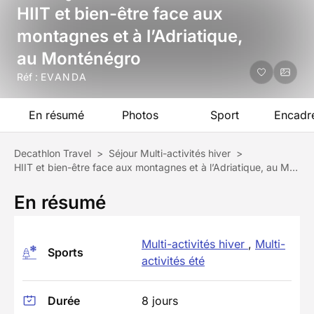
HIIT et bien-être face aux
montagnes et à l’Adriatique,
au Monténégro
Réf :
EVANDA
En résumé
Photos
Sport
Encadr
Decathlon Travel
>
Séjour Multi-activités hiver
>
HIIT et bien-être face aux montagnes et à l’Adriatique, au Monténégro
En résumé
Multi-activités hiver
,
Multi-
Sports
activités été
Durée
8 jours