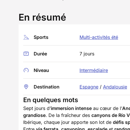
En résumé
Sports
Multi-activités été
Durée
7 jours
Niveau
Intermédiaire
Destination
Espagne
/
Andalousie
En quelques mots
Sept jours d’
immersion intense
au cœur de l’
And
grandiose
. De la fraîcheur des
canyons de Río V
Ibérique, chaque jour apporte son lot de
défis sp
Entre
via ferrata
,
canyoning
,
escalade
et
randon