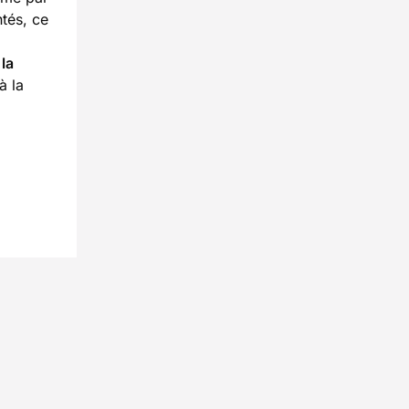
tés, ce
t
la
à la