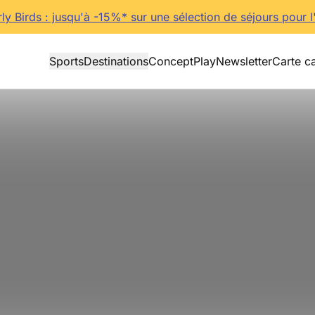
rly Birds : jusqu'à -15%* sur une sélection de séjours pour l
Sports
Destinations
Concept
Play
Newsletter
Carte c