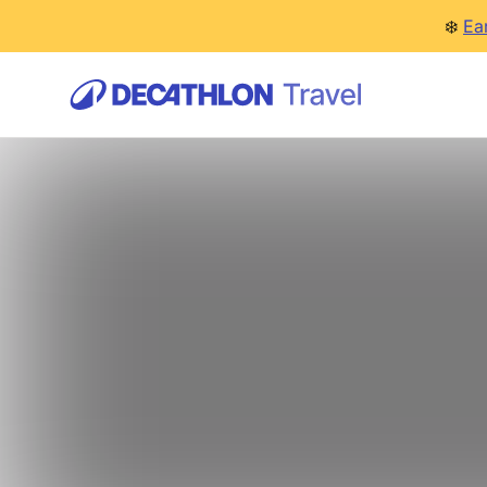
❄️
Ea