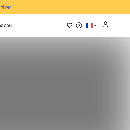
'hiver
adeau