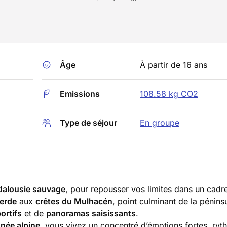
Âge
À partir de 16 ans
Emissions
108.58 kg CO2
Type de séjour
En groupe
alousie sauvage
, pour repousser vos limites dans un cadre
erde
aux
crêtes du Mulhacén
, point culminant de la pénins
ortifs
et de
panoramas saisissants
.
née alpine
, vous vivez un concentré d’émotions fortes, ryt