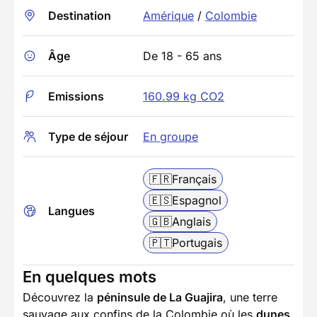
Destination
Amérique
/
Colombie
Âge
De 18 - 65 ans
Emissions
160.99 kg CO2
Type de séjour
En groupe
🇫🇷
Français
🇪🇸
Espagnol
Langues
🇬🇧
Anglais
🇵🇹
Portugais
En quelques mots
Découvrez la
péninsule de La Guajira
, une terre
sauvage aux confins de la Colombie où les
dunes