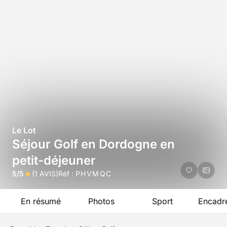
Le Lot
Séjour Golf en Dordogne en
petit-déjeuner
5/5
(1 AVIS)
Réf :
PHVMQC
En résumé
Photos
Sport
Encadr