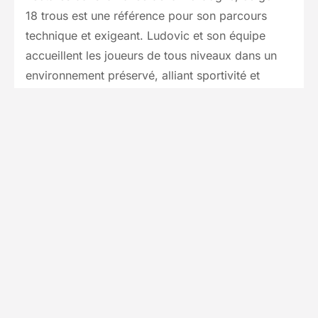
18 trous est une référence pour son parcours
technique et exigeant. Ludovic et son équipe
accueillent les joueurs de tous niveaux dans un
environnement préservé, alliant sportivité et
sérénité.
L'établissement se distingue par son expertise
dans l'enseignement, proposant des stages et
des cours encadrés par des professionnels
qualifiés. Grâce à une équipe internationale
pratiquant l'anglais, le club assure un accueil
personnalisé pour une clientèle variée. Au-delà
des fairways, le domaine offre une expérience
complète avec des installations de practice, des
courts de tennis, ainsi que des solutions
d'hébergement et de restauration, faisant de