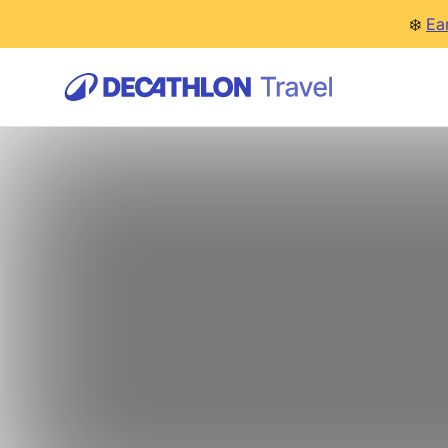
❄️
Ea