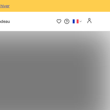
'hiver
adeau