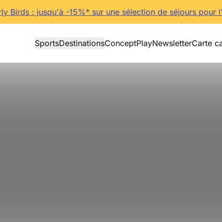
rly Birds : jusqu'à -15%* sur une sélection de séjours pour l
Sports
Destinations
Concept
Play
Newsletter
Carte c