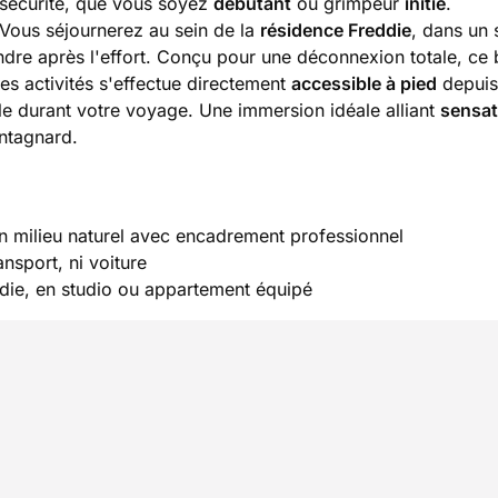
 sécurité, que vous soyez
débutant
ou grimpeur
initié
.
 Vous séjournerez au sein de la
résidence Freddie
, dans un 
ndre après l'effort. Conçu pour une déconnexion totale, ce 
des activités s'effectue directement
accessible à pied
depuis
le durant votre voyage. Une immersion idéale alliant
sensat
ntagnard.
n milieu naturel avec encadrement professionnel
ansport, ni voiture
die, en studio ou appartement équipé