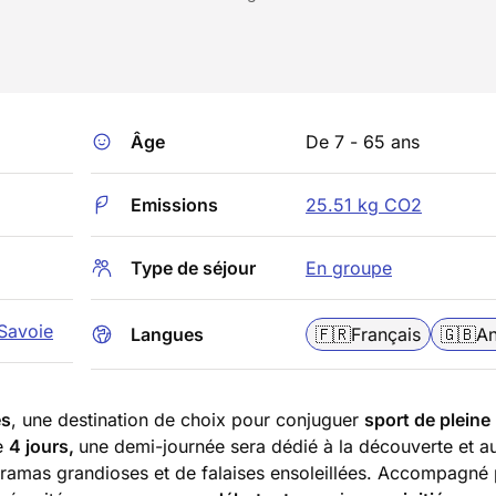
Âge
De 7 - 65 ans
Emissions
25.51 kg CO2
Type de séjour
En groupe
Savoie
Langues
🇫🇷
Français
🇬🇧
An
es
, une destination de choix pour conjuguer
sport de pleine
de
4 jours,
une demi-journée sera dédié à la découverte et a
ramas grandioses et de falaises ensoleillées. Accompagné 