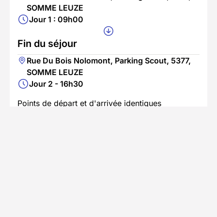
SOMME LEUZE
Jour 1 : 09h00
Fin du séjour
Rue Du Bois Nolomont, Parking Scout, 5377,
SOMME LEUZE
Jour 2 - 16h30
Points de départ et d'arrivée identiques
En savoir plus
Se rendre au point de départ
Accès en voiture
Trajet jusqu'au lieu du séjour avec
stationnement disponible
Espace de stationnement public gratuit non
gardé