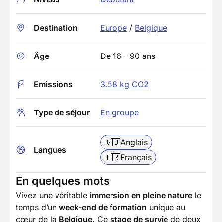
Destination
Europe
/
Belgique
Âge
De 16 - 90 ans
Emissions
3.58 kg CO2
Type de séjour
En groupe
🇬🇧
Anglais
Langues
🇫🇷
Français
En quelques mots
Vivez une véritable
immersion en pleine nature
le
temps d’un
week-end de formation
unique au
cœur de la
Belgique
. Ce
stage de survie
de deux