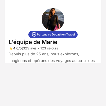
Partenaire Decathlon Travel
L'équipe de Marie
4.6/5
(323 avis)
• 123 séjours
Depuis plus de 25 ans, nous explorons,
imaginons et opérons des voyages au cœur des
plus belles destinations du monde, sous l’eau
comme sur terre. Tout est né d’une passion pour
l’océan… devenue aujourd’hui une véritable
expertise dans la création et l’organisation
d’expériences de voyage fluides et parfaitement
maîtrisées. Nous ne faisons pas que concevoir