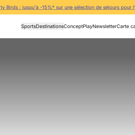
rly Birds : jusqu'à -15%* sur une sélection de séjours pour l
Sports
Destinations
Concept
Play
Newsletter
Carte c