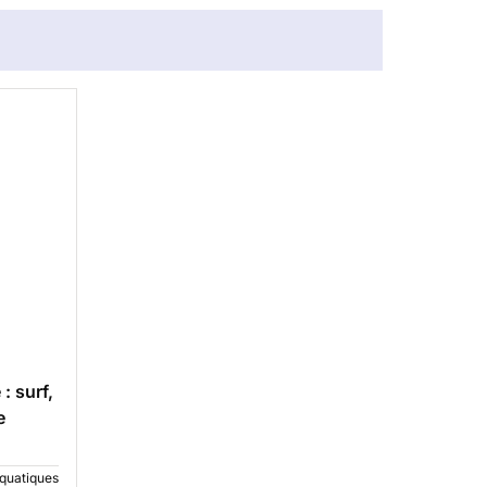
: surf,
e
quatiques