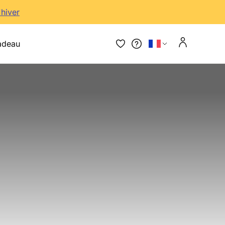
'hiver
adeau