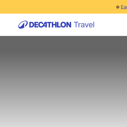
❄️
Ea