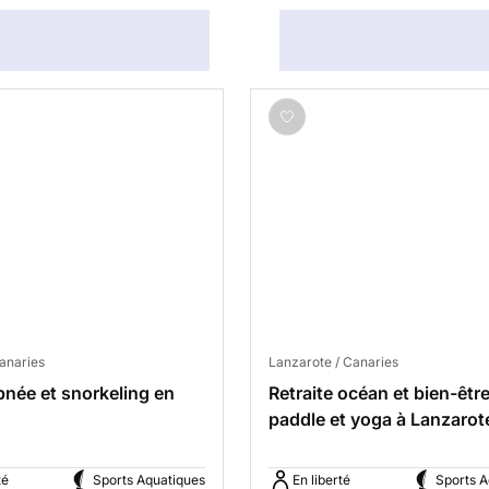
Canaries
Lanzarote / Canaries
pnée et snorkeling en
Retraite océan et bien-être 
paddle et yoga à Lanzarot
té
Sports Aquatiques
En liberté
Sports A