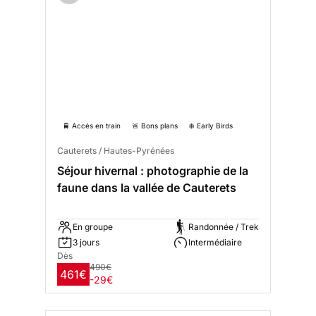
🚆 Accès en train
🚨 Bons plans
❄️ Early Birds
Cauterets / Hautes-Pyrénées
Séjour hivernal : photographie de la
faune dans la vallée de Cauterets
En groupe
Randonnée / Trek
3 jours
Intermédiaire
Dès
490€
461€
-29€