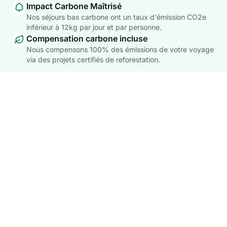
Impact Carbone Maîtrisé
Nos séjours bas carbone ont un taux d'émission CO2e
inférieur à 12kg par jour et par personne.
Compensation carbone incluse
Nous compensons 100% des émissions de votre voyage
via des projets certifiés de reforestation.
VOIR LES SÉJOURS BAS CARBONE
Questions Fréquentes
Vous avez des questions ? Nous avons les réponses !
Pourquoi choisir Cauterets pour une
randonnée ?
Quelle est la meilleure période pour