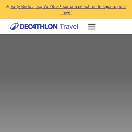
❄️
Early Birds : jusqu'à -15%* sur une sélection de séjours pour
l'hiver