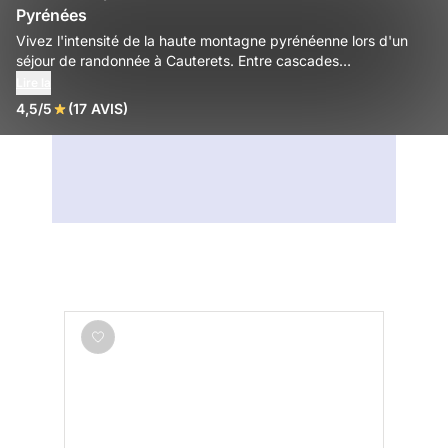
Pyrénées
Vivez l'intensité de la haute montagne pyrénéenne lors d'un
séjour de randonnée à Cauterets. Entre cascades
bouillonnantes du Pont d'Espagne, lacs émeraude et sommets
Lire la
mythiques comme le Vignemale, découvrez un sanctuaire
4,5/5
(17 AVIS)
sauvage d'une beauté exceptionnelle.