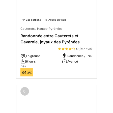
💚 Bas carbone
🚆 Accès en train
Cauterets / Hautes-Pyrénées
Randonnée entre Cauterets et
Gavarnie, joyaux des Pyrénées
4,1/5
(7 avis)
En groupe
Randonnée / Trek
6 jours
Avancé
Dès
845€