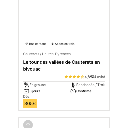
💚 Bas carbone
🚆 Accès en train
Cauterets / Hautes-Pyrénées
Le tour des vallées de Cauterets en
bivouac
4,8/5
(4 avis)
En groupe
Randonnée / Trek
3 jours
Confirmé
Dès
305€