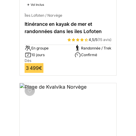
✈️ Vol inclus
Îles Lofoten / Norvège
Itinérance en kayak de mer et
randonnées dans les iles Lofoten
4,5/5
(15 avis)
En groupe
Randonnée / Trek
10 jours
Confirmé
Dès
3 499€