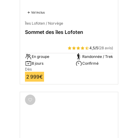
✈️ Vol inclus
Îles Lofoten / Norvège
Sommet des îles Lofoten
4,5/5
(28 avis)
En groupe
Randonnée / Trek
8 jours
Confirmé
Dès
2 999€