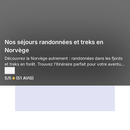
Nos séjours randonnées et treks en
Norvège
Découvrez la Norvège autrement : randonnées dans les fjords
et treks en forêt. Trouvez l'itinéraire parfait pour votre aventure
seul ou en famille !
Lire la
5/5
(51 AVIS)