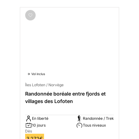
✈️ Vol inclus
Îles Lofoten / Norvège
Randonnée boréale entre fjords et
villages des Lofoten
En liberté
Randonnée / Trek
10 jours
Tous niveaux
Dès
3 272€