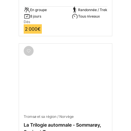
En groupe
Randonnée / Trek
8 jours
Tous niveaux
Dès
2 000€
Tromsø et sa région / Norvège
La Trilogie automnale - Sommarøy,