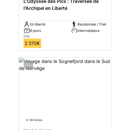
L’Odyssée des Pics : Traversée de
l’Archipel en Liberté
En liberté
Randonnée / Trek
8 jours
Intermédiaire
Dès
2 370€
✈️ Vol inclus