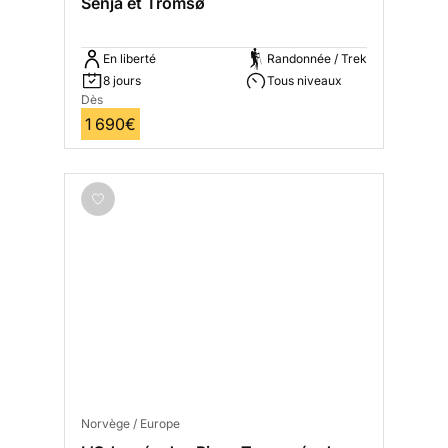
Senja et Tromsø
En liberté
Randonnée / Trek
8 jours
Tous niveaux
Dès
1 690€
Norvège / Europe