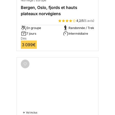
Norvège / Europe
Bergen, Oslo, fjords et hauts
plateaux norvégiens
4,2/5
(5 avis)
En groupe
Randonnée / Trek
7 jours
Intermédiaire
Dès
3 099€
✈️ Vol inclus