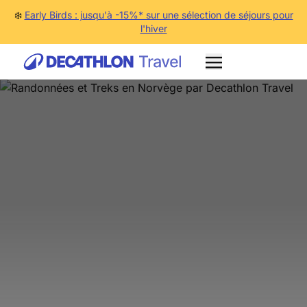
❄️
Early Birds : jusqu'à -15%* sur une sélection de séjours pour
l'hiver