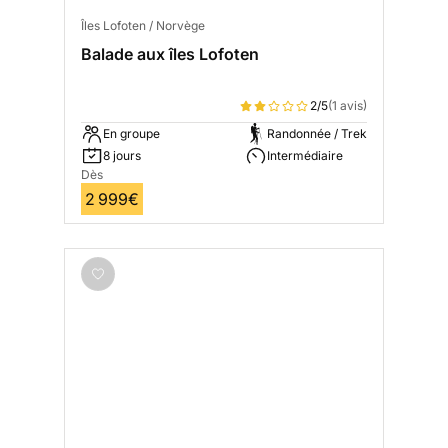
Îles Lofoten / Norvège
Balade aux îles Lofoten
2/5
(1 avis)
En groupe
Randonnée / Trek
8 jours
Intermédiaire
Dès
2 999€