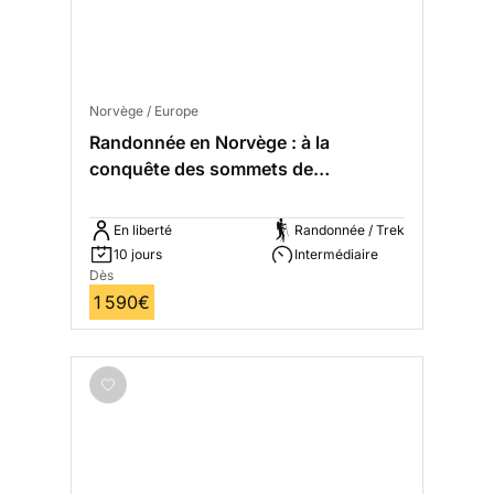
Norvège / Europe
Randonnée en Norvège : à la
conquête des sommets de
Scandinavie
En liberté
Randonnée / Trek
10 jours
Intermédiaire
Dès
1 590€